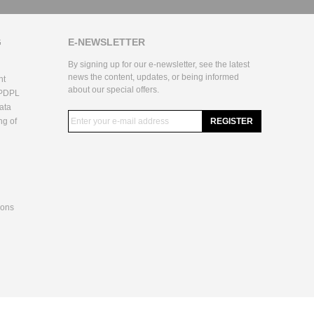
G
E-NEWSLETTER
By signing up for our e-newsletter, see the latest
news the content, updates, or being informed
nt
about our special offers.
 PDPL
ata
ng of
REGISTER
ions