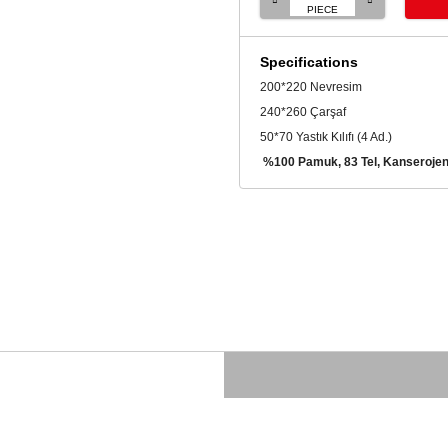
PIECE
Specifications
200*220 Nevresim
240*260 Çarşaf
50*70 Yastık Kılıfı (4 Ad.)
%100 Pamuk, 83 Tel, Kanserojen