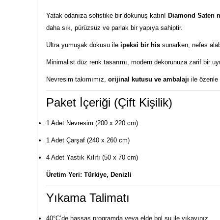
Yatak odanıza sofistike bir dokunuş katın!
Diamond Saten n
daha sık, pürüzsüz ve parlak bir yapıya sahiptir.
Ultra yumuşak dokusu ile
ipeksi bir his
sunarken, nefes alabi
Minimalist düz renk tasarımı, modern dekorunuza zarif bir u
Nevresim takımımız,
orijinal kutusu ve ambalajı
ile özenle
Paket İçeriği (Çift Kişilik)
1 Adet Nevresim (200 x 220 cm)
1 Adet Çarşaf (240 x 260 cm)
4 Adet Yastık Kılıfı (50 x 70 cm)
Üretim Yeri: Türkiye, Denizli
Yıkama Talimatı
40°C’de hassas programda veya elde bol su ile yıkayınız.