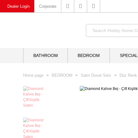
Dealer Login
Corporate
BATHROOM
BEDROOM
SPECIAL
Home page
BEDROOM
Satin Duvet Sets
Düz Renk