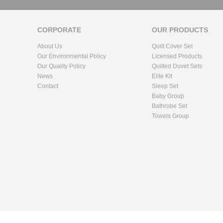
CORPORATE
OUR PRODUCTS
About Us
Quilt Cover Set
Our Environmental Policy
Licensed Products
Our Quality Policy
Quilted Duvet Sets
News
Elite Kit
Contact
Sleep Set
Baby Group
Bathrobe Set
Towels Group