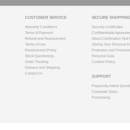
CUSTOMER SERVICE
SECURE SHOPPIN
Warranty Conditions
Security Certificates
Terms of Payment
Confidentiality Agreeme
Refund and Replacement
About Clarification Text
Terms of Use
Storing Your Personal D
Replacement Policy
Protection and Processi
Stock Questioning
Personal Data
Order Tracking
Cookies Policy
Delivery and Shipping
Contact Us
SUPPORT
Frequently Asked Quest
Corporate Sales
Franchising