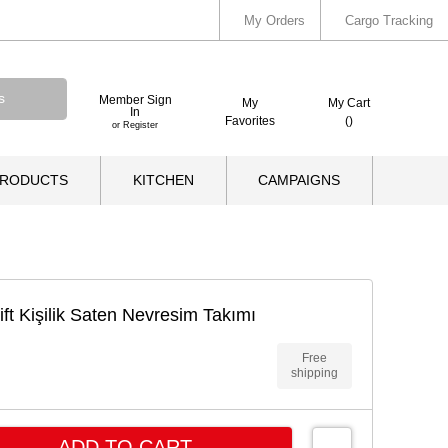
My Orders
Cargo Tracking
Member Sign
My
My Cart
In
Favorites
(
)
or Register
PRODUCTS
KITCHEN
CAMPAIGNS
ft Kişilik Saten Nevresim Takımı
Free
shipping
ADD TO CART