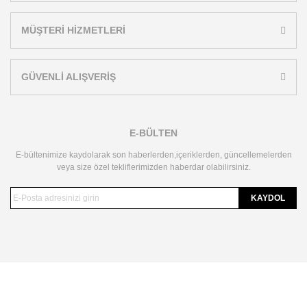
MÜŞTERİ HİZMETLERİ
GÜVENLİ ALIŞVERİŞ
E-BÜLTEN
E-bültenimize kaydolarak son haberlerden,içeriklerden, güncellemelerden
veya size özel tekliflerimizden haberdar olabilirsiniz.
KAYDOL