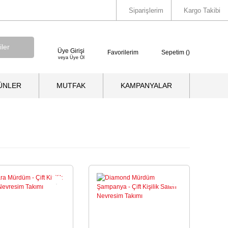
Siparişlerim
Kargo Takibi
Üye Girişi
Favorilerim
Sepetim (
)
veya Üye Ol
ÜNLER
MUTFAK
KAMPANYALAR