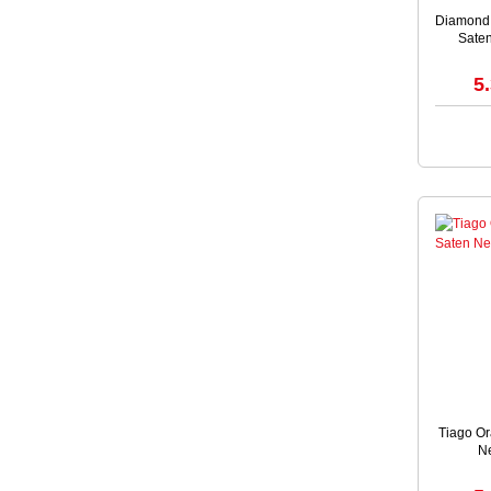
Diamond K
Sate
5
Tiago Ora
Ne