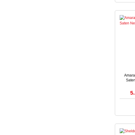
Amara 
Sate
5