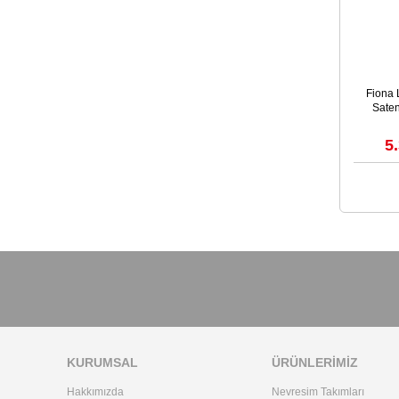
Fiona L
Sate
5
KURUMSAL
ÜRÜNLERİMİZ
Hakkımızda
Nevresim Takımları