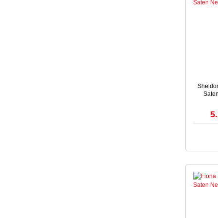
Sheldon 
Sate
5